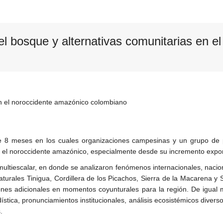
l bosque y alternativas comunitarias en e
en el noroccidente amazónico colombiano
de 8 meses en los cuales organizaciones campesinas y un grupo de pr
el noroccidente amazónico, especialmente desde su incremento expone
multiescalar, en donde se analizaron fenómenos internacionales, nacion
urales Tinigua, Cordillera de los Picachos, Sierra de la Macarena y S
nes adicionales en momentos coyunturales para la región. De igual m
ística, pronunciamientos institucionales, análisis ecosistémicos diverso
.